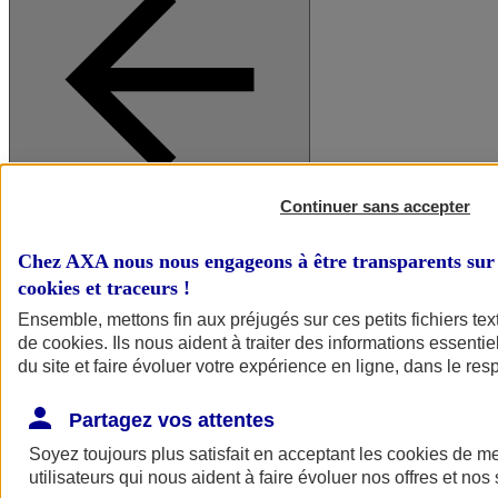
Continuer sans accepter
A vos côtés
Retour à la section précédente
Fermer le menu principal
Chez AXA nous nous engageons à être transparents sur 
cookies et traceurs
!
Ensemble, mettons fin aux préjugés sur ces petits fichiers te
de
cookies
. Ils nous aident à traiter des informations essentie
du site et faire évoluer votre expérience en ligne, dans le resp
Partagez vos attentes
Soyez toujours plus satisfait en acceptant les
cookies
de mes
Préserver la nature et le climat
utilisateurs qui nous aident à faire évoluer nos offres et nos 
Faire avancer la solidarité et l'inclusion