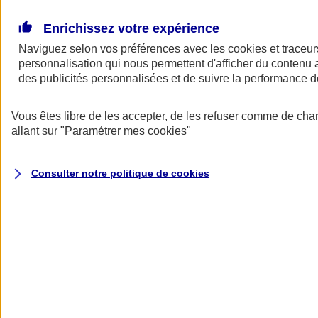
Donner toute leur place aux territoires
Porter l'élan du rugby féminin
Enrichissez votre expérience
Naviguez selon vos préférences avec les
cookies et traceur
personnalisation qui nous permettent d'afficher du contenu a
des publicités personnalisées et de suivre la performance
Vous êtes libre de les accepter, de les refuser comme de cha
allant sur
"Paramétrer mes
cookies
"
Consulter notre politique de
cookies
Nos actualités
Retour à la section précédente
Fermer le menu principal