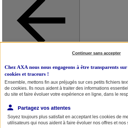
Continuer sans accepter
A vos côtés
Retour à la section précédente
Fermer le menu principal
Chez AXA nous nous engageons à être transparents sur 
cookies et traceurs
!
Ensemble, mettons fin aux préjugés sur ces petits fichiers te
de
cookies
. Ils nous aident à traiter des informations essentie
du site et faire évoluer votre expérience en ligne, dans le resp
Partagez vos attentes
Soyez toujours plus satisfait en acceptant les
cookies
de mes
Préserver la nature et le climat
utilisateurs qui nous aident à faire évoluer nos offres et nos 
Faire avancer la solidarité et l'inclusion