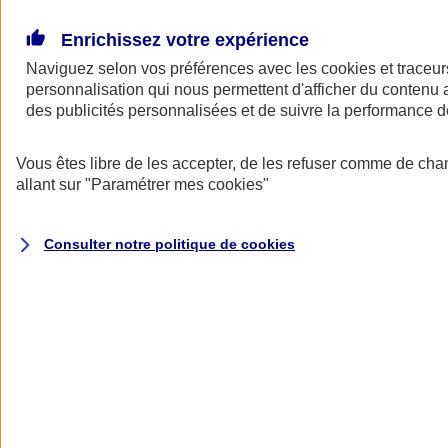
Donner toute leur place aux territoires
Porter l'élan du rugby féminin
Enrichissez votre expérience
Naviguez selon vos préférences avec les
cookies et traceur
personnalisation qui nous permettent d'afficher du contenu a
des publicités personnalisées et de suivre la performance
Vous êtes libre de les accepter, de les refuser comme de cha
allant sur
"Paramétrer mes
cookies
"
Consulter notre politique de
cookies
Nos actualités
Retour à la section précédente
Fermer le menu principal