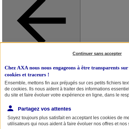
Continuer sans accepter
A vos côtés
Retour à la section précédente
Fermer le menu principal
Chez AXA nous nous engageons à être transparents sur 
cookies et traceurs
!
Ensemble, mettons fin aux préjugés sur ces petits fichiers te
de
cookies
. Ils nous aident à traiter des informations essentie
du site et faire évoluer votre expérience en ligne, dans le resp
Partagez vos attentes
Soyez toujours plus satisfait en acceptant les
cookies
de mes
Préserver la nature et le climat
utilisateurs qui nous aident à faire évoluer nos offres et nos 
Faire avancer la solidarité et l'inclusion