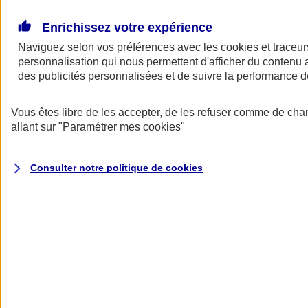
Donner toute leur place aux territoires
Porter l'élan du rugby féminin
Enrichissez votre expérience
Naviguez selon vos préférences avec les
cookies et traceur
personnalisation qui nous permettent d'afficher du contenu a
des publicités personnalisées et de suivre la performance
Vous êtes libre de les accepter, de les refuser comme de cha
allant sur
"Paramétrer mes
cookies
"
Consulter notre politique de
cookies
Nos actualités
Retour à la section précédente
Fermer le menu principal