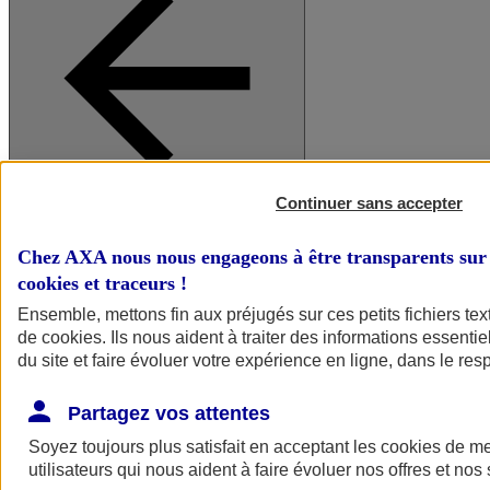
Continuer sans accepter
A vos côtés
Retour à la section précédente
Fermer le menu principal
Chez AXA nous nous engageons à être transparents sur 
cookies et traceurs
!
Ensemble, mettons fin aux préjugés sur ces petits fichiers te
de
cookies
. Ils nous aident à traiter des informations essentie
du site et faire évoluer votre expérience en ligne, dans le resp
Partagez vos attentes
Soyez toujours plus satisfait en acceptant les
cookies
de mes
Préserver la nature et le climat
utilisateurs qui nous aident à faire évoluer nos offres et nos 
Faire avancer la solidarité et l'inclusion