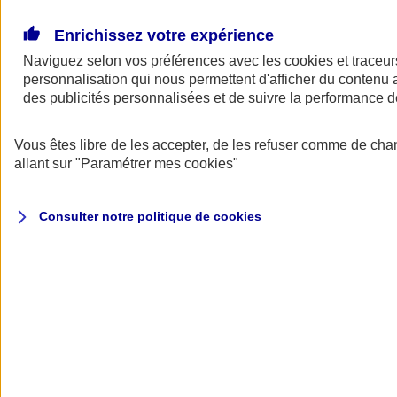
Donner toute leur place aux territoires
Porter l'élan du rugby féminin
Enrichissez votre expérience
Naviguez selon vos préférences avec les
cookies et traceur
personnalisation qui nous permettent d'afficher du contenu a
des publicités personnalisées et de suivre la performance
Vous êtes libre de les accepter, de les refuser comme de cha
allant sur
"Paramétrer mes
cookies
"
Consulter notre politique de
cookies
Nos actualités
Retour à la section précédente
Fermer le menu principal