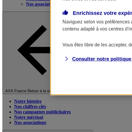
Nos associations
Enrichissez votre expé
Naviguez selon vos préférences 
contenu adapté à vos centres d'i
Vous êtes libre de les accepter, 
Consulter notre politiqu
Fermer le menu principal
AXA France
Retour à la section précédente
Notre histoire
Nos chiffres clés
Nos campagnes publicitaires
Notre mécénat
Nos associations