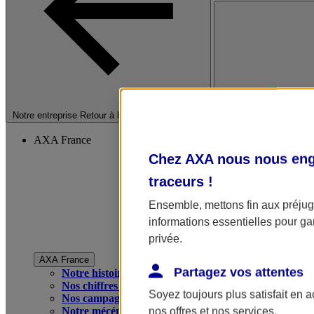
Fermer le menu princip
Notre entreprise
Retour à la section précédente
AXA France
Chez AXA nous nous enga
traceurs
!
Ensemble, mettons fin aux préjugé
informations essentielles pour gar
privée.
AXA France
Partagez vos attentes
Notre histoire
Nos chiffres clés
Soyez toujours plus satisfait en 
Nos campagnes publicitaires
Notre mécénat
nos offres et nos services.