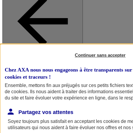
Continuer sans accepter
A vos côtés
Retour à la section précédente
Fermer le menu principal
Chez AXA nous nous engageons à être transparents sur 
cookies et traceurs
!
Ensemble, mettons fin aux préjugés sur ces petits fichiers te
de
cookies
. Ils nous aident à traiter des informations essentie
du site et faire évoluer votre expérience en ligne, dans le resp
Partagez vos attentes
Soyez toujours plus satisfait en acceptant les
cookies
de mes
Préserver la nature et le climat
utilisateurs qui nous aident à faire évoluer nos offres et nos 
Faire avancer la solidarité et l'inclusion