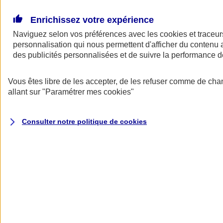
Donner toute leur place aux territoires
Porter l'élan du rugby féminin
Enrichissez votre expérience
Naviguez selon vos préférences avec les
cookies et traceur
personnalisation qui nous permettent d'afficher du contenu a
des publicités personnalisées et de suivre la performance
Vous êtes libre de les accepter, de les refuser comme de cha
allant sur
"Paramétrer mes
cookies
"
Consulter notre politique de
cookies
Nos actualités
Retour à la section précédente
Fermer le menu principal