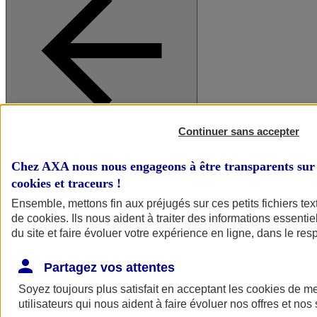
Continuer sans accepter
A vos côtés
Retour à la section précédente
Fermer le menu principal
Chez AXA nous nous engageons à être transparents sur 
cookies et traceurs
!
Ensemble, mettons fin aux préjugés sur ces petits fichiers te
de
cookies
. Ils nous aident à traiter des informations essentie
du site et faire évoluer votre expérience en ligne, dans le resp
Partagez vos attentes
Soyez toujours plus satisfait en acceptant les
cookies
de mes
Préserver la nature et le climat
utilisateurs qui nous aident à faire évoluer nos offres et nos 
Faire avancer la solidarité et l'inclusion