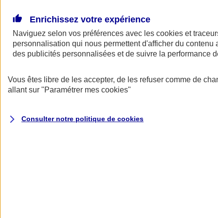
Donner toute leur place aux territoires
Porter l'élan du rugby féminin
Enrichissez votre expérience
Naviguez selon vos préférences avec les
cookies et traceur
personnalisation qui nous permettent d'afficher du contenu a
des publicités personnalisées et de suivre la performance
Vous êtes libre de les accepter, de les refuser comme de cha
allant sur
"Paramétrer mes
cookies
"
Consulter notre politique de
cookies
Nos actualités
Retour à la section précédente
Fermer le menu principal