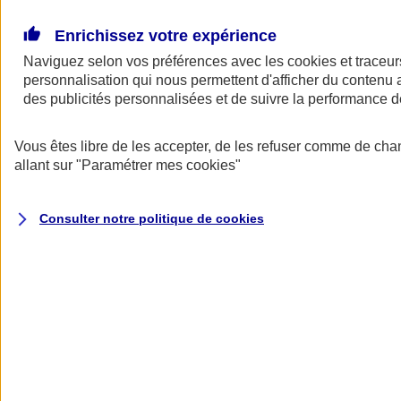
Donner toute leur place aux territoires
Porter l'élan du rugby féminin
Enrichissez votre expérience
Naviguez selon vos préférences avec les
cookies et traceur
personnalisation qui nous permettent d'afficher du contenu a
des publicités personnalisées et de suivre la performance
Vous êtes libre de les accepter, de les refuser comme de cha
allant sur
"Paramétrer mes
cookies
"
Consulter notre politique de
cookies
Nos actualités
Retour à la section précédente
Fermer le menu principal