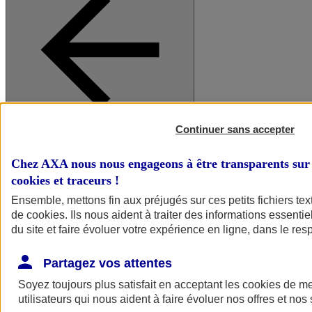
Continuer sans accepter
A vos côtés
Retour à la section précédente
Fermer le menu principal
Chez AXA nous nous engageons à être transparents sur 
cookies et traceurs
!
Ensemble, mettons fin aux préjugés sur ces petits fichiers te
de
cookies
. Ils nous aident à traiter des informations essentie
du site et faire évoluer votre expérience en ligne, dans le resp
Partagez vos attentes
Soyez toujours plus satisfait en acceptant les
cookies
de mes
Préserver la nature et le climat
utilisateurs qui nous aident à faire évoluer nos offres et nos 
Faire avancer la solidarité et l'inclusion