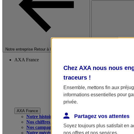
Fermer le menu princip
Notre entreprise
Retour à la section précédente
AXA France
Chez AXA nous nous enga
traceurs
!
Ensemble, mettons fin aux préjugé
informations essentielles pour gar
privée.
AXA France
Partagez vos attentes
Notre histoire
Nos chiffres clés
Soyez toujours plus satisfait en 
Nos campagnes publicitaires
Notre mécénat
nos offres et nos services.