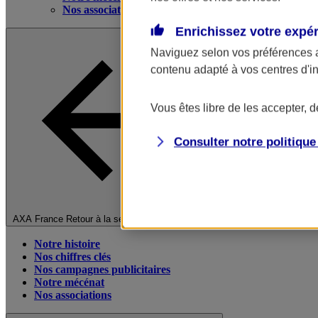
Nos associations
Enrichissez votre expé
Naviguez selon vos préférences 
contenu adapté à vos centres d'i
Vous êtes libre de les accepter, 
Consulter notre politiqu
Fermer le menu principal
AXA France
Retour à la section précédente
Notre histoire
Nos chiffres clés
Nos campagnes publicitaires
Notre mécénat
Nos associations