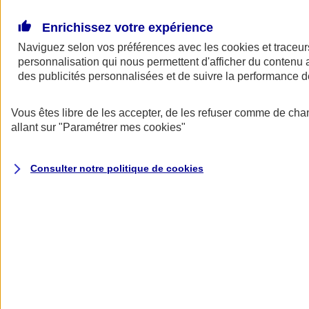
Donner toute leur place aux territoires
Porter l'élan du rugby féminin
Enrichissez votre expérience
Naviguez selon vos préférences avec les
cookies et traceur
personnalisation qui nous permettent d'afficher du contenu a
des publicités personnalisées et de suivre la performance
Vous êtes libre de les accepter, de les refuser comme de cha
allant sur
"Paramétrer mes
cookies
"
Consulter notre politique de
cookies
Nos actualités
Retour à la section précédente
Fermer le menu principal