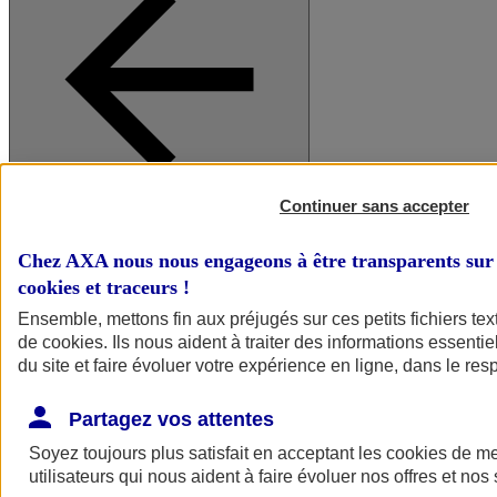
Continuer sans accepter
A vos côtés
Retour à la section précédente
Fermer le menu principal
Chez AXA nous nous engageons à être transparents sur 
cookies et traceurs
!
Ensemble, mettons fin aux préjugés sur ces petits fichiers te
de
cookies
. Ils nous aident à traiter des informations essentie
du site et faire évoluer votre expérience en ligne, dans le resp
Partagez vos attentes
Soyez toujours plus satisfait en acceptant les
cookies
de mes
Préserver la nature et le climat
utilisateurs qui nous aident à faire évoluer nos offres et nos 
Faire avancer la solidarité et l'inclusion