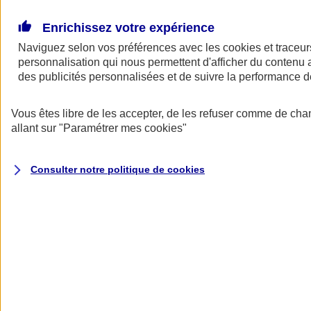
Donner toute leur place aux territoires
Porter l'élan du rugby féminin
Enrichissez votre expérience
Naviguez selon vos préférences avec les
cookies et traceur
personnalisation qui nous permettent d'afficher du contenu a
des publicités personnalisées et de suivre la performance
Vous êtes libre de les accepter, de les refuser comme de cha
allant sur
"Paramétrer mes
cookies
"
Consulter notre politique de
cookies
Nos actualités
Retour à la section précédente
Fermer le menu principal