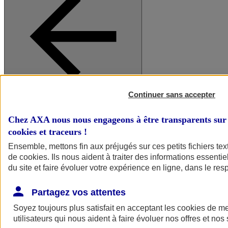
Continuer sans accepter
A vos côtés
Retour à la section précédente
Fermer le menu principal
Chez AXA nous nous engageons à être transparents sur 
cookies et traceurs
!
Ensemble, mettons fin aux préjugés sur ces petits fichiers te
de
cookies
. Ils nous aident à traiter des informations essentie
du site et faire évoluer votre expérience en ligne, dans le resp
Partagez vos attentes
Soyez toujours plus satisfait en acceptant les
cookies
de mes
Préserver la nature et le climat
utilisateurs qui nous aident à faire évoluer nos offres et nos 
Faire avancer la solidarité et l'inclusion