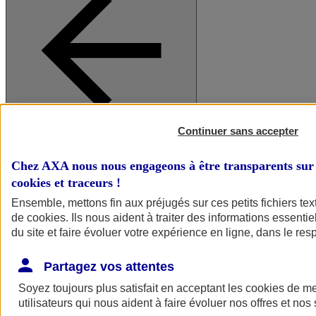
Continuer sans accepter
A vos côtés
Retour à la section précédente
Fermer le menu principal
Chez AXA nous nous engageons à être transparents sur 
cookies et traceurs
!
Ensemble, mettons fin aux préjugés sur ces petits fichiers te
de
cookies
. Ils nous aident à traiter des informations essentie
du site et faire évoluer votre expérience en ligne, dans le resp
Partagez vos attentes
Soyez toujours plus satisfait en acceptant les
cookies
de mes
Préserver la nature et le climat
utilisateurs qui nous aident à faire évoluer nos offres et nos 
Faire avancer la solidarité et l'inclusion