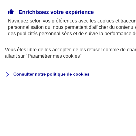
Donner toute leur place aux territoires
Porter l'élan du rugby féminin
Enrichissez votre expérience
Naviguez selon vos préférences avec les
cookies et traceur
personnalisation qui nous permettent d'afficher du contenu a
des publicités personnalisées et de suivre la performance
Vous êtes libre de les accepter, de les refuser comme de cha
allant sur
"Paramétrer mes
cookies
"
Consulter notre politique de
cookies
Nos actualités
Retour à la section précédente
Fermer le menu principal