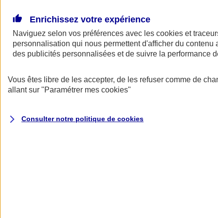
Donner toute leur place aux territoires
Porter l'élan du rugby féminin
Enrichissez votre expérience
Naviguez selon vos préférences avec les
cookies et traceur
personnalisation qui nous permettent d'afficher du contenu a
des publicités personnalisées et de suivre la performance
Vous êtes libre de les accepter, de les refuser comme de cha
allant sur
"Paramétrer mes
cookies
"
Consulter notre politique de
cookies
Nos actualités
Retour à la section précédente
Fermer le menu principal