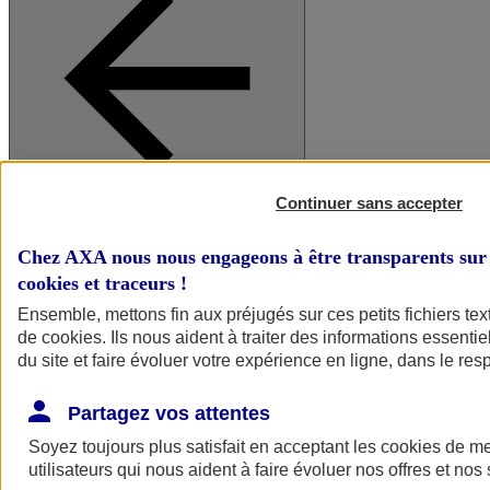
Continuer sans accepter
A vos côtés
Retour à la section précédente
Fermer le menu principal
Chez AXA nous nous engageons à être transparents sur 
cookies et traceurs
!
Ensemble, mettons fin aux préjugés sur ces petits fichiers te
de
cookies
. Ils nous aident à traiter des informations essentie
du site et faire évoluer votre expérience en ligne, dans le resp
Partagez vos attentes
Soyez toujours plus satisfait en acceptant les
cookies
de mes
Préserver la nature et le climat
utilisateurs qui nous aident à faire évoluer nos offres et nos 
Faire avancer la solidarité et l'inclusion