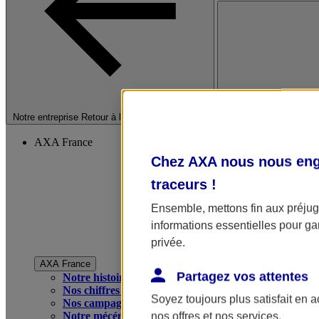
Fermer le menu princip
Notre entreprise
Retour à la section précédente
AXA France
Chez AXA nous nous enga
traceurs
!
Ensemble, mettons fin aux préjugé
informations essentielles pour gar
privée.
AXA France
Partagez vos attentes
Notre histoire
Nos chiffres clés
Soyez toujours plus satisfait en 
Nos campagnes publicitaires
Notre mécénat
nos offres et nos services.