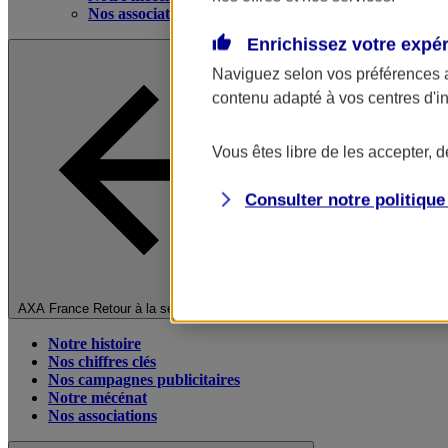
Nos associations
Enrichissez votre expé
Naviguez selon vos préférences 
contenu adapté à vos centres d'i
Vous êtes libre de les accepter, 
Consulter notre politiqu
Fermer le menu principal
AXA France
Retour à la section précédente
Notre histoire
Nos chiffres clés
Nos campagnes publicitaires
Notre mécénat
Nos associations