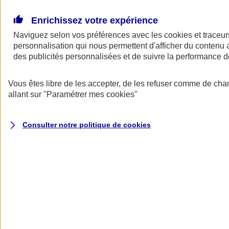
Donner toute leur place aux territoires
Porter l'élan du rugby féminin
Enrichissez votre expérience
Naviguez selon vos préférences avec les
cookies et traceur
personnalisation qui nous permettent d'afficher du contenu a
des publicités personnalisées et de suivre la performance
Vous êtes libre de les accepter, de les refuser comme de cha
allant sur
"Paramétrer mes
cookies
"
Consulter notre politique de
cookies
Nos actualités
Retour à la section précédente
Fermer le menu principal