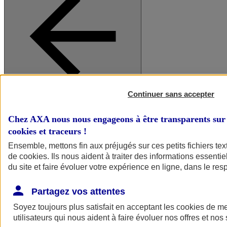
Continuer sans accepter
A vos côtés
Retour à la section précédente
Fermer le menu principal
Chez AXA nous nous engageons à être transparents sur 
cookies et traceurs
!
Ensemble, mettons fin aux préjugés sur ces petits fichiers te
de
cookies
. Ils nous aident à traiter des informations essentie
du site et faire évoluer votre expérience en ligne, dans le resp
Partagez vos attentes
Soyez toujours plus satisfait en acceptant les
cookies
de mes
Préserver la nature et le climat
utilisateurs qui nous aident à faire évoluer nos offres et nos 
Faire avancer la solidarité et l'inclusion