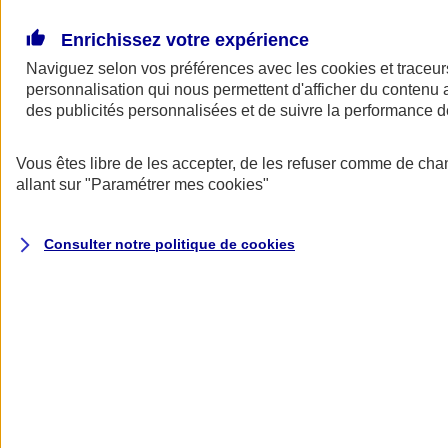
Donner toute leur place aux territoires
Porter l'élan du rugby féminin
Enrichissez votre expérience
Naviguez selon vos préférences avec les
cookies et traceur
personnalisation qui nous permettent d'afficher du contenu a
des publicités personnalisées et de suivre la performance
Vous êtes libre de les accepter, de les refuser comme de cha
allant sur
"Paramétrer mes
cookies
"
Consulter notre politique de
cookies
Nos actualités
Retour à la section précédente
Fermer le menu principal