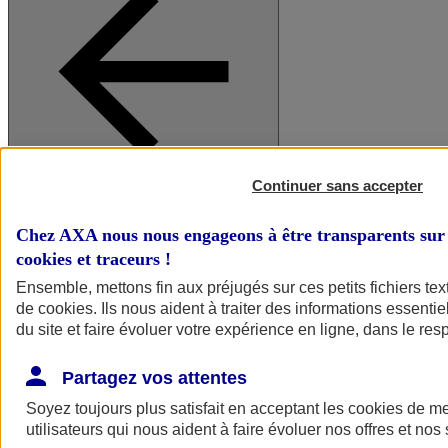
Continuer sans accepter
A vos côtés
Retour à la section précédente
Fermer le menu principal
Chez AXA nous nous engageons à être transparents sur 
cookies et traceurs
!
Ensemble, mettons fin aux préjugés sur ces petits fichiers te
de
cookies
. Ils nous aident à traiter des informations essentie
du site et faire évoluer votre expérience en ligne, dans le resp
Partagez vos attentes
Soyez toujours plus satisfait en acceptant les
cookies
de mes
Préserver la nature et le climat
utilisateurs qui nous aident à faire évoluer nos offres et nos 
Faire avancer la solidarité et l'inclusion