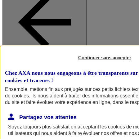
Continuer sans accepter
A vos côtés
Retour à la section précédente
Fermer le menu principal
Chez AXA nous nous engageons à être transparents sur 
cookies et traceurs
!
Ensemble, mettons fin aux préjugés sur ces petits fichiers te
de
cookies
. Ils nous aident à traiter des informations essentie
du site et faire évoluer votre expérience en ligne, dans le resp
Partagez vos attentes
Soyez toujours plus satisfait en acceptant les
cookies
de mes
Préserver la nature et le climat
utilisateurs qui nous aident à faire évoluer nos offres et nos 
Faire avancer la solidarité et l'inclusion