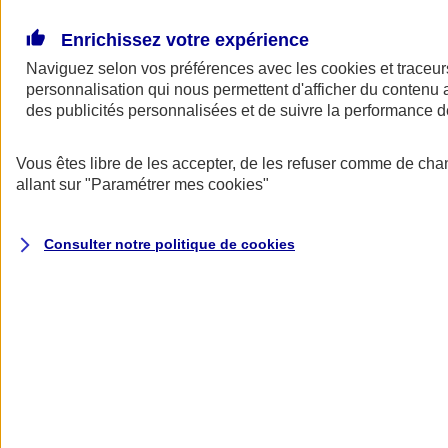
Donner toute leur place aux territoires
Porter l'élan du rugby féminin
Enrichissez votre expérience
Naviguez selon vos préférences avec les
cookies et traceur
personnalisation qui nous permettent d'afficher du contenu a
des publicités personnalisées et de suivre la performance
Vous êtes libre de les accepter, de les refuser comme de cha
allant sur
"Paramétrer mes
cookies
"
Consulter notre politique de
cookies
Nos actualités
Retour à la section précédente
Fermer le menu principal