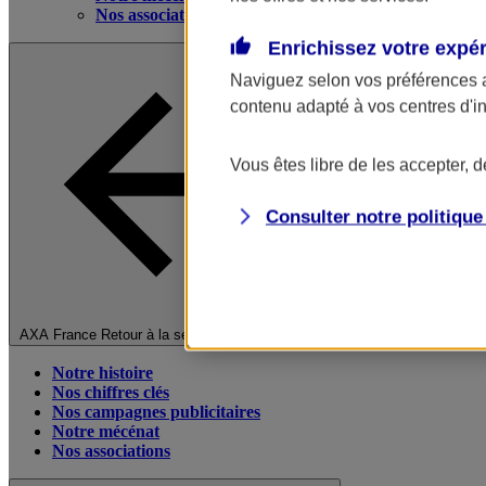
Nos associations
Enrichissez votre expé
Naviguez selon vos préférences 
contenu adapté à vos centres d'i
Vous êtes libre de les accepter, 
Consulter notre politiqu
Fermer le menu principal
AXA France
Retour à la section précédente
Notre histoire
Nos chiffres clés
Nos campagnes publicitaires
Notre mécénat
Nos associations