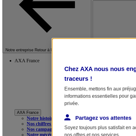
Fermer le menu princip
Notre entreprise
Retour à la section précédente
AXA France
Chez AXA nous nous enga
traceurs
!
Ensemble, mettons fin aux préjugé
informations essentielles pour gar
privée.
AXA France
Partagez vos attentes
Notre histoire
Nos chiffres clés
Soyez toujours plus satisfait en 
Nos campagnes publicitaires
Notre mécénat
nos offres et nos services.