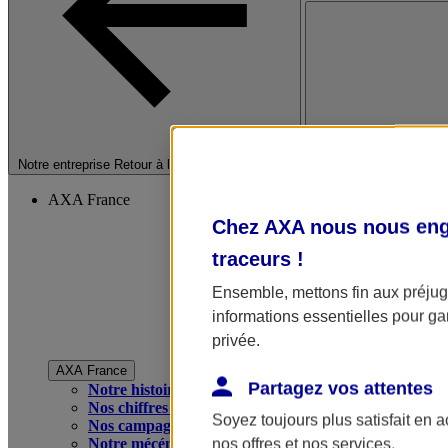
Fermer le menu princip
Notre entreprise
Retour à la section précédente
AXA France
Chez AXA nous nous enga
traceurs
!
Ensemble, mettons fin aux préjugé
informations essentielles pour gar
privée.
AXA France
Partagez vos attentes
Notre histoire
Nos chiffres clés
Soyez toujours plus satisfait en 
Nos campagnes publicitaires
Notre mécénat
nos offres et nos services.