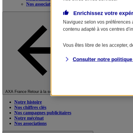
Nos associations
Enrichissez votre expé
Naviguez selon vos préférences 
contenu adapté à vos centres d'i
Vous êtes libre de les accepter, 
Consulter notre politiqu
Fermer le menu principal
AXA France
Retour à la section précédente
Notre histoire
Nos chiffres clés
Nos campagnes publicitaires
Notre mécénat
Nos associations