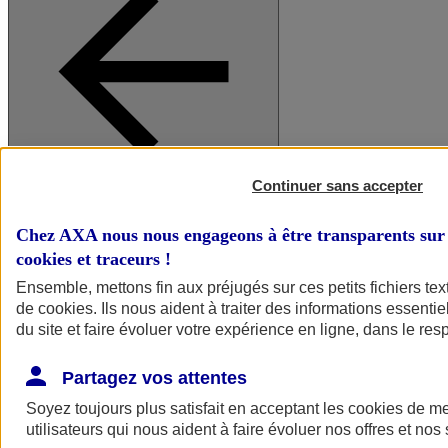
Continuer sans accepter
A vos côtés
Retour à la section précédente
Fermer le menu principal
Chez AXA nous nous engageons à être transparents sur 
cookies et traceurs
!
Ensemble, mettons fin aux préjugés sur ces petits fichiers te
de
cookies
. Ils nous aident à traiter des informations essentie
du site et faire évoluer votre expérience en ligne, dans le resp
Partagez vos attentes
Soyez toujours plus satisfait en acceptant les
cookies
de mes
Préserver la nature et le climat
utilisateurs qui nous aident à faire évoluer nos offres et nos 
Faire avancer la solidarité et l'inclusion