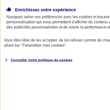
Donner toute leur place aux territoires
Porter l'élan du rugby féminin
Enrichissez votre expérience
Naviguez selon vos préférences avec les
cookies et traceur
personnalisation qui nous permettent d'afficher du contenu a
des publicités personnalisées et de suivre la performance
Vous êtes libre de les accepter, de les refuser comme de cha
allant sur
"Paramétrer mes
cookies
"
Consulter notre politique de
cookies
Nos actualités
Retour à la section précédente
Fermer le menu principal