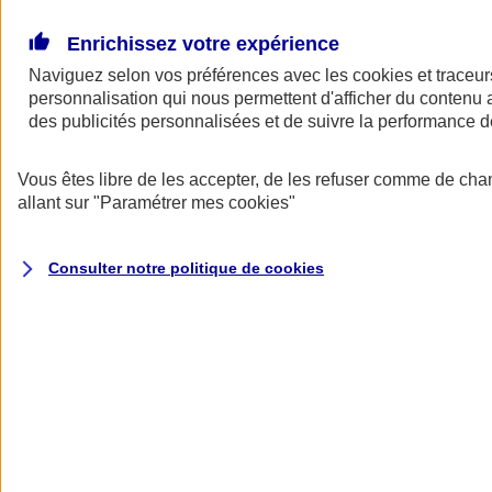
Donner toute leur place aux territoires
Porter l'élan du rugby féminin
Enrichissez votre expérience
Naviguez selon vos préférences avec les
cookies et traceur
personnalisation qui nous permettent d'afficher du contenu a
des publicités personnalisées et de suivre la performance
Vous êtes libre de les accepter, de les refuser comme de cha
allant sur
"Paramétrer mes
cookies
"
Consulter notre politique de
cookies
Nos actualités
Retour à la section précédente
Fermer le menu principal