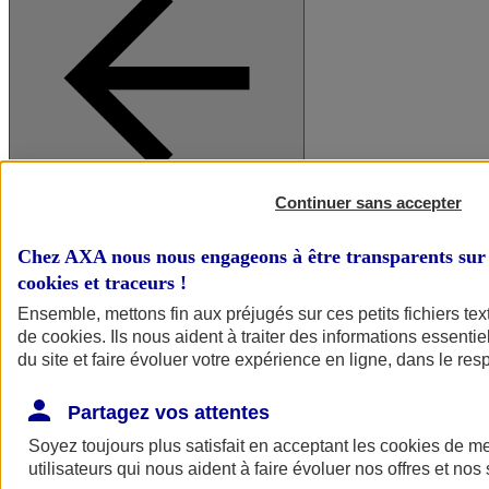
Continuer sans accepter
A vos côtés
Retour à la section précédente
Fermer le menu principal
Chez AXA nous nous engageons à être transparents sur 
cookies et traceurs
!
Ensemble, mettons fin aux préjugés sur ces petits fichiers te
de
cookies
. Ils nous aident à traiter des informations essentie
du site et faire évoluer votre expérience en ligne, dans le resp
Partagez vos attentes
Soyez toujours plus satisfait en acceptant les
cookies
de mes
Préserver la nature et le climat
utilisateurs qui nous aident à faire évoluer nos offres et nos 
Faire avancer la solidarité et l'inclusion