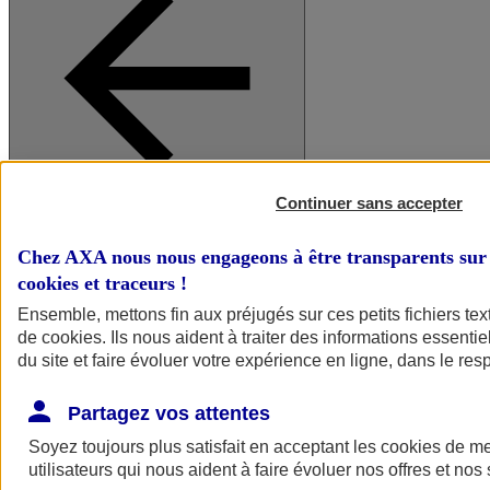
Continuer sans accepter
A vos côtés
Retour à la section précédente
Fermer le menu principal
Chez AXA nous nous engageons à être transparents sur 
cookies et traceurs
!
Ensemble, mettons fin aux préjugés sur ces petits fichiers te
de
cookies
. Ils nous aident à traiter des informations essentie
du site et faire évoluer votre expérience en ligne, dans le resp
Partagez vos attentes
Soyez toujours plus satisfait en acceptant les
cookies
de mes
Préserver la nature et le climat
utilisateurs qui nous aident à faire évoluer nos offres et nos 
Faire avancer la solidarité et l'inclusion