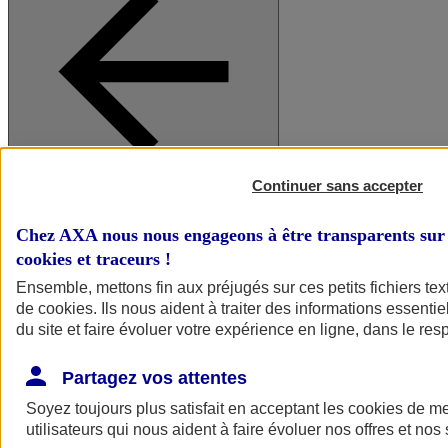
Continuer sans accepter
A vos côtés
Retour à la section précédente
Fermer le menu principal
Chez AXA nous nous engageons à être transparents sur 
cookies et traceurs
!
Ensemble, mettons fin aux préjugés sur ces petits fichiers te
de
cookies
. Ils nous aident à traiter des informations essentie
du site et faire évoluer votre expérience en ligne, dans le resp
Partagez vos attentes
Soyez toujours plus satisfait en acceptant les
cookies
de mes
Préserver la nature et le climat
utilisateurs qui nous aident à faire évoluer nos offres et nos 
Faire avancer la solidarité et l'inclusion