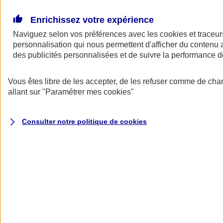
Donner toute leur place aux territoires
Porter l'élan du rugby féminin
Enrichissez votre expérience
Naviguez selon vos préférences avec les
cookies et traceur
personnalisation qui nous permettent d'afficher du contenu a
des publicités personnalisées et de suivre la performance
Vous êtes libre de les accepter, de les refuser comme de cha
allant sur
"Paramétrer mes
cookies
"
Consulter notre politique de
cookies
Nos actualités
Retour à la section précédente
Fermer le menu principal