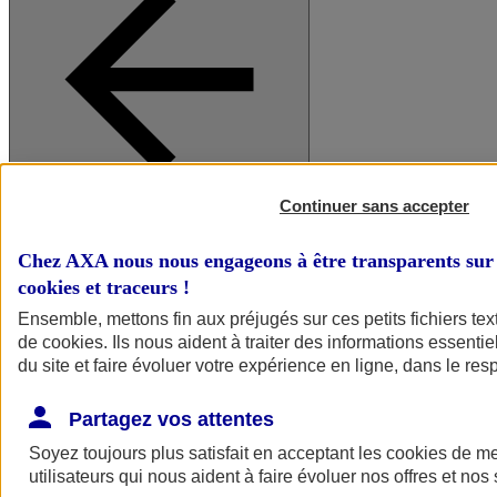
Continuer sans accepter
A vos côtés
Retour à la section précédente
Fermer le menu principal
Chez AXA nous nous engageons à être transparents sur 
cookies et traceurs
!
Ensemble, mettons fin aux préjugés sur ces petits fichiers te
de
cookies
. Ils nous aident à traiter des informations essentie
du site et faire évoluer votre expérience en ligne, dans le resp
Partagez vos attentes
Soyez toujours plus satisfait en acceptant les
cookies
de mes
Préserver la nature et le climat
utilisateurs qui nous aident à faire évoluer nos offres et nos 
Faire avancer la solidarité et l'inclusion