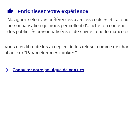
Donner toute leur place aux territoires
Porter l'élan du rugby féminin
Enrichissez votre expérience
Naviguez selon vos préférences avec les
cookies et traceur
personnalisation qui nous permettent d'afficher du contenu a
des publicités personnalisées et de suivre la performance
Vous êtes libre de les accepter, de les refuser comme de cha
allant sur
"Paramétrer mes
cookies
"
Consulter notre politique de
cookies
Nos actualités
Retour à la section précédente
Fermer le menu principal