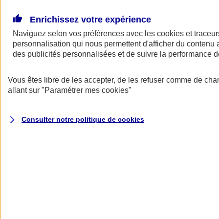
Donner toute leur place aux territoires
Porter l'élan du rugby féminin
Enrichissez votre expérience
Naviguez selon vos préférences avec les
cookies et traceur
personnalisation qui nous permettent d'afficher du contenu a
des publicités personnalisées et de suivre la performance
Vous êtes libre de les accepter, de les refuser comme de cha
allant sur
"Paramétrer mes
cookies
"
Consulter notre politique de
cookies
Nos actualités
Retour à la section précédente
Fermer le menu principal