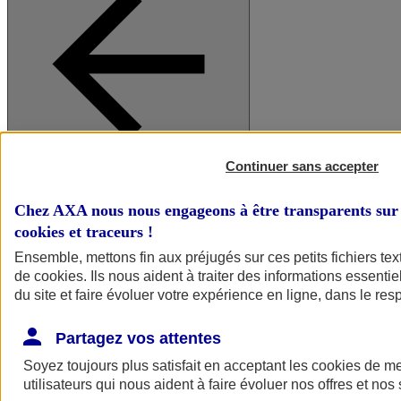
Continuer sans accepter
A vos côtés
Retour à la section précédente
Fermer le menu principal
Chez AXA nous nous engageons à être transparents sur 
cookies et traceurs
!
Ensemble, mettons fin aux préjugés sur ces petits fichiers te
de
cookies
. Ils nous aident à traiter des informations essentie
du site et faire évoluer votre expérience en ligne, dans le resp
Partagez vos attentes
Soyez toujours plus satisfait en acceptant les
cookies
de mes
Préserver la nature et le climat
utilisateurs qui nous aident à faire évoluer nos offres et nos 
Faire avancer la solidarité et l'inclusion