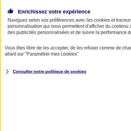
Donner toute leur place aux territoires
Porter l'élan du rugby féminin
Enrichissez votre expérience
Naviguez selon vos préférences avec les
cookies et traceur
personnalisation qui nous permettent d'afficher du contenu a
des publicités personnalisées et de suivre la performance
Vous êtes libre de les accepter, de les refuser comme de cha
allant sur
"Paramétrer mes
cookies
"
Consulter notre politique de
cookies
Nos actualités
Retour à la section précédente
Fermer le menu principal