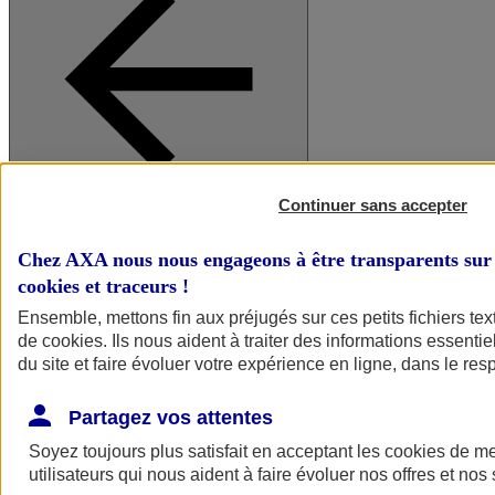
Continuer sans accepter
A vos côtés
Retour à la section précédente
Fermer le menu principal
Chez AXA nous nous engageons à être transparents sur 
cookies et traceurs
!
Ensemble, mettons fin aux préjugés sur ces petits fichiers te
de
cookies
. Ils nous aident à traiter des informations essentie
du site et faire évoluer votre expérience en ligne, dans le resp
Partagez vos attentes
Soyez toujours plus satisfait en acceptant les
cookies
de mes
Préserver la nature et le climat
utilisateurs qui nous aident à faire évoluer nos offres et nos 
Faire avancer la solidarité et l'inclusion