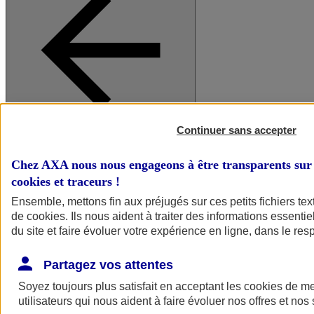
Continuer sans accepter
A vos côtés
Retour à la section précédente
Fermer le menu principal
Chez AXA nous nous engageons à être transparents sur 
cookies et traceurs
!
Ensemble, mettons fin aux préjugés sur ces petits fichiers te
de
cookies
. Ils nous aident à traiter des informations essentie
du site et faire évoluer votre expérience en ligne, dans le resp
Partagez vos attentes
Soyez toujours plus satisfait en acceptant les
cookies
de mes
Préserver la nature et le climat
utilisateurs qui nous aident à faire évoluer nos offres et nos 
Faire avancer la solidarité et l'inclusion