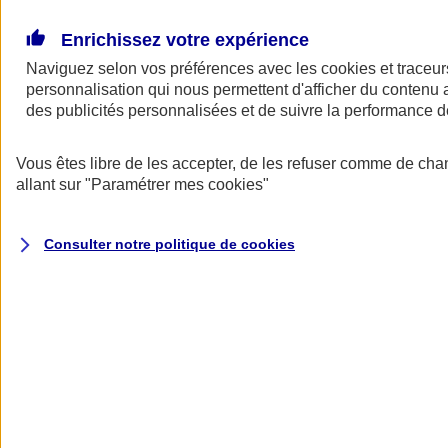
Donner toute leur place aux territoires
Porter l'élan du rugby féminin
Enrichissez votre expérience
Naviguez selon vos préférences avec les
cookies et traceur
personnalisation qui nous permettent d'afficher du contenu a
des publicités personnalisées et de suivre la performance
Vous êtes libre de les accepter, de les refuser comme de cha
allant sur
"Paramétrer mes
cookies
"
Consulter notre politique de
cookies
Nos actualités
Retour à la section précédente
Fermer le menu principal