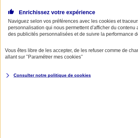
Donner toute leur place aux territoires
Porter l'élan du rugby féminin
Enrichissez votre expérience
Naviguez selon vos préférences avec les
cookies et traceur
personnalisation qui nous permettent d'afficher du contenu a
des publicités personnalisées et de suivre la performance
Vous êtes libre de les accepter, de les refuser comme de cha
allant sur
"Paramétrer mes
cookies
"
Consulter notre politique de
cookies
Nos actualités
Retour à la section précédente
Fermer le menu principal