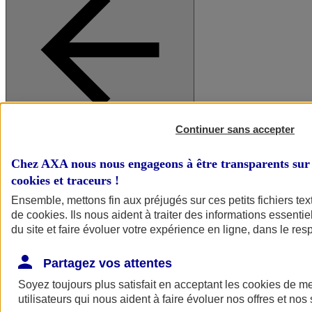
Continuer sans accepter
A vos côtés
Retour à la section précédente
Fermer le menu principal
Chez AXA nous nous engageons à être transparents sur 
cookies et traceurs
!
Ensemble, mettons fin aux préjugés sur ces petits fichiers te
de
cookies
. Ils nous aident à traiter des informations essentie
du site et faire évoluer votre expérience en ligne, dans le resp
Partagez vos attentes
Soyez toujours plus satisfait en acceptant les
cookies
de mes
Préserver la nature et le climat
utilisateurs qui nous aident à faire évoluer nos offres et nos 
Faire avancer la solidarité et l'inclusion