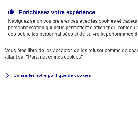
Donner toute leur place aux territoires
Porter l'élan du rugby féminin
Enrichissez votre expérience
Naviguez selon vos préférences avec les
cookies et traceur
personnalisation qui nous permettent d'afficher du contenu a
des publicités personnalisées et de suivre la performance
Vous êtes libre de les accepter, de les refuser comme de cha
allant sur
"Paramétrer mes
cookies
"
Consulter notre politique de
cookies
Nos actualités
Retour à la section précédente
Fermer le menu principal