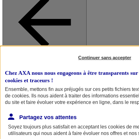
Continuer sans accepter
A vos côtés
Retour à la section précédente
Fermer le menu principal
Chez AXA nous nous engageons à être transparents sur 
cookies et traceurs
!
Ensemble, mettons fin aux préjugés sur ces petits fichiers te
de
cookies
. Ils nous aident à traiter des informations essentie
du site et faire évoluer votre expérience en ligne, dans le resp
Partagez vos attentes
Soyez toujours plus satisfait en acceptant les
cookies
de mes
Préserver la nature et le climat
utilisateurs qui nous aident à faire évoluer nos offres et nos 
Faire avancer la solidarité et l'inclusion