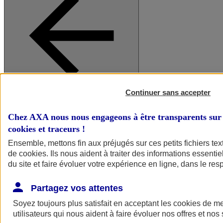
Continuer sans accepter
A vos côtés
Retour à la section précédente
Fermer le menu principal
Chez AXA nous nous engageons à être transparents sur 
cookies et traceurs
!
Ensemble, mettons fin aux préjugés sur ces petits fichiers te
de
cookies
. Ils nous aident à traiter des informations essentie
du site et faire évoluer votre expérience en ligne, dans le resp
Partagez vos attentes
Soyez toujours plus satisfait en acceptant les
cookies
de mes
Préserver la nature et le climat
utilisateurs qui nous aident à faire évoluer nos offres et nos 
Faire avancer la solidarité et l'inclusion