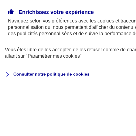
Donner toute leur place aux territoires
Porter l'élan du rugby féminin
Enrichissez votre expérience
Naviguez selon vos préférences avec les
cookies et traceur
personnalisation qui nous permettent d'afficher du contenu a
des publicités personnalisées et de suivre la performance
Vous êtes libre de les accepter, de les refuser comme de cha
allant sur
"Paramétrer mes
cookies
"
Consulter notre politique de
cookies
Nos actualités
Retour à la section précédente
Fermer le menu principal