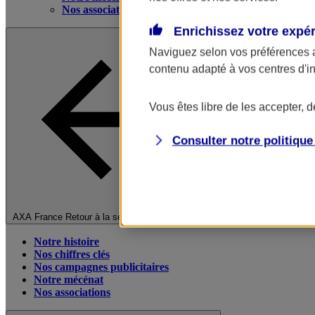
Nos associations
Enrichissez votre expé
Naviguez selon vos préférences 
contenu adapté à vos centres d'i
Vous êtes libre de les accepter, 
Consulter notre politiqu
Fermer le menu principal
AXA France
Retour à la section précédente
Notre histoire
Nos chiffres clés
Nos campagnes publicitaires
Notre mécénat
Nos associations