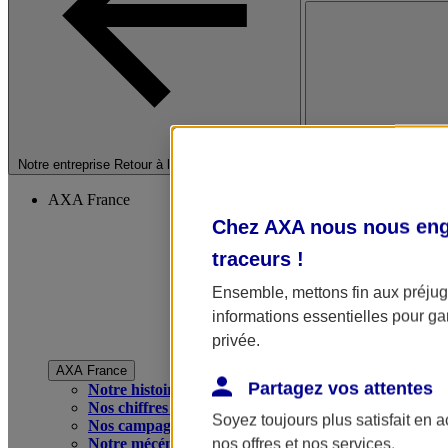
Fermer le menu princip
Notre entreprise
Retour à la section précédente
AXA France
Chez AXA nous nous enga
traceurs
!
Ensemble, mettons fin aux préjugé
informations essentielles pour gar
privée.
AXA France
Partagez vos attentes
Notre histoire
Nos chiffres clés
Soyez toujours plus satisfait en 
Nos campagnes publicitaires
Notre mécénat
nos offres et nos services.