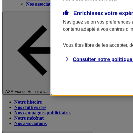
Nos associations
Enrichissez votre expé
Naviguez selon vos préférences 
contenu adapté à vos centres d'i
Vous êtes libre de les accepter, 
Consulter notre politiqu
Fermer le menu principal
AXA France
Retour à la section précédente
Notre histoire
Nos chiffres clés
Nos campagnes publicitaires
Notre mécénat
Nos associations