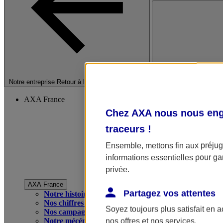
Fermer le menu princip
Notre entreprise
Retour à la section précédente
AXA France
Chez AXA nous nous enga
traceurs
!
Ensemble, mettons fin aux préjugé
informations essentielles pour gar
privée.
AXA France
Partagez vos attentes
Notre histoire
Nos chiffres clés
Soyez toujours plus satisfait en 
Nos campagnes publicitaires
Notre mécénat
nos offres et nos services.