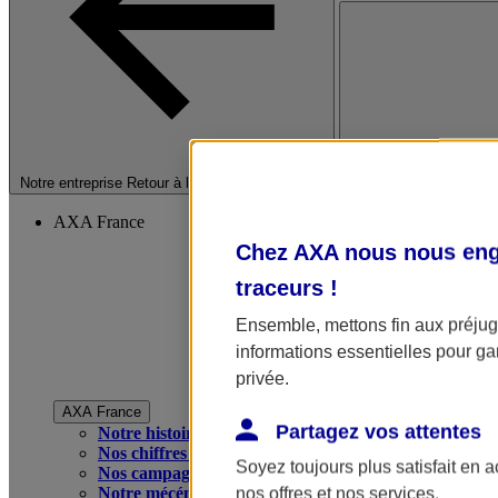
Fermer le menu princip
Notre entreprise
Retour à la section précédente
AXA France
Chez AXA nous nous enga
traceurs
!
Ensemble, mettons fin aux préjugé
informations essentielles pour gar
privée.
AXA France
Partagez vos attentes
Notre histoire
Nos chiffres clés
Soyez toujours plus satisfait en 
Nos campagnes publicitaires
Notre mécénat
nos offres et nos services.