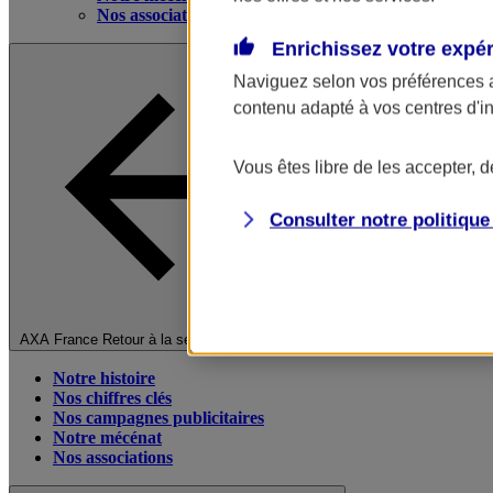
Nos associations
Enrichissez votre expé
Naviguez selon vos préférences 
contenu adapté à vos centres d'i
Vous êtes libre de les accepter, 
Consulter notre politiqu
Fermer le menu principal
AXA France
Retour à la section précédente
Notre histoire
Nos chiffres clés
Nos campagnes publicitaires
Notre mécénat
Nos associations