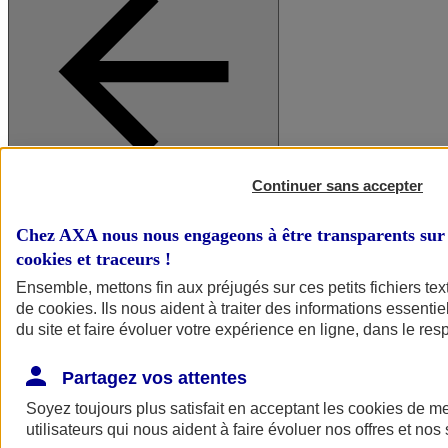
Continuer sans accepter
A vos côtés
Retour à la section précédente
Fermer le menu principal
Chez AXA nous nous engageons à être transparents sur 
cookies et traceurs
!
Ensemble, mettons fin aux préjugés sur ces petits fichiers te
de
cookies
. Ils nous aident à traiter des informations essentie
du site et faire évoluer votre expérience en ligne, dans le resp
Partagez vos attentes
Soyez toujours plus satisfait en acceptant les
cookies
de mes
Préserver la nature et le climat
utilisateurs qui nous aident à faire évoluer nos offres et nos 
Faire avancer la solidarité et l'inclusion