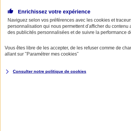
Donner toute leur place aux territoires
Porter l'élan du rugby féminin
Enrichissez votre expérience
Naviguez selon vos préférences avec les
cookies et traceur
personnalisation qui nous permettent d'afficher du contenu a
des publicités personnalisées et de suivre la performance
Vous êtes libre de les accepter, de les refuser comme de cha
allant sur
"Paramétrer mes
cookies
"
Consulter notre politique de
cookies
Nos actualités
Retour à la section précédente
Fermer le menu principal