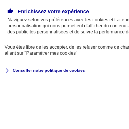
Donner toute leur place aux territoires
Porter l'élan du rugby féminin
Enrichissez votre expérience
Naviguez selon vos préférences avec les
cookies et traceur
personnalisation qui nous permettent d'afficher du contenu a
des publicités personnalisées et de suivre la performance
Vous êtes libre de les accepter, de les refuser comme de cha
allant sur
"Paramétrer mes
cookies
"
Consulter notre politique de
cookies
Nos actualités
Retour à la section précédente
Fermer le menu principal