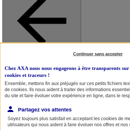
Continuer sans accepter
A vos côtés
Retour à la section précédente
Fermer le menu principal
Chez AXA nous nous engageons à être transparents sur 
cookies et traceurs
!
Ensemble, mettons fin aux préjugés sur ces petits fichiers te
de
cookies
. Ils nous aident à traiter des informations essentie
du site et faire évoluer votre expérience en ligne, dans le resp
Partagez vos attentes
Soyez toujours plus satisfait en acceptant les
cookies
de mes
Préserver la nature et le climat
utilisateurs qui nous aident à faire évoluer nos offres et nos 
Faire avancer la solidarité et l'inclusion