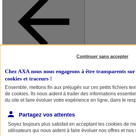
Continuer sans accepter
A vos côtés
Retour à la section précédente
Fermer le menu principal
Chez AXA nous nous engageons à être transparents sur 
cookies et traceurs
!
Ensemble, mettons fin aux préjugés sur ces petits fichiers te
de
cookies
. Ils nous aident à traiter des informations essentie
du site et faire évoluer votre expérience en ligne, dans le resp
Partagez vos attentes
Soyez toujours plus satisfait en acceptant les
cookies
de mes
Préserver la nature et le climat
utilisateurs qui nous aident à faire évoluer nos offres et nos 
Faire avancer la solidarité et l'inclusion