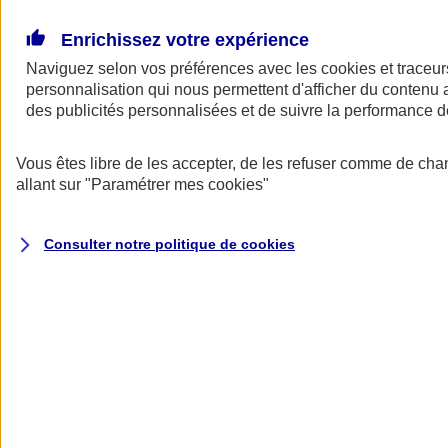
Donner toute leur place aux territoires
Porter l'élan du rugby féminin
Enrichissez votre expérience
Naviguez selon vos préférences avec les
cookies et traceur
personnalisation qui nous permettent d'afficher du contenu a
des publicités personnalisées et de suivre la performance
Vous êtes libre de les accepter, de les refuser comme de cha
allant sur
"Paramétrer mes
cookies
"
Consulter notre politique de
cookies
Nos actualités
Retour à la section précédente
Fermer le menu principal