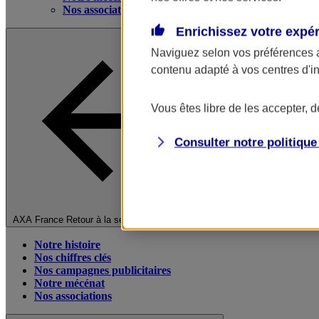
Nos associations
Enrichissez votre expé
Naviguez selon vos préférences 
contenu adapté à vos centres d'i
Vous êtes libre de les accepter, 
Consulter notre politiqu
Fermer le menu principal
AXA France
Retour à la section précédente
Notre histoire
Nos chiffres clés
Nos campagnes publicitaires
Notre mécénat
Nos associations