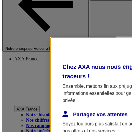
Fermer le menu princip
Notre entreprise
Retour à la section précédente
AXA France
Chez AXA nous nous enga
traceurs
!
Ensemble, mettons fin aux préjugé
informations essentielles pour gar
privée.
AXA France
Partagez vos attentes
Notre histoire
Nos chiffres clés
Soyez toujours plus satisfait en 
Nos campagnes publicitaires
Notre mécénat
nos offres et nos services.