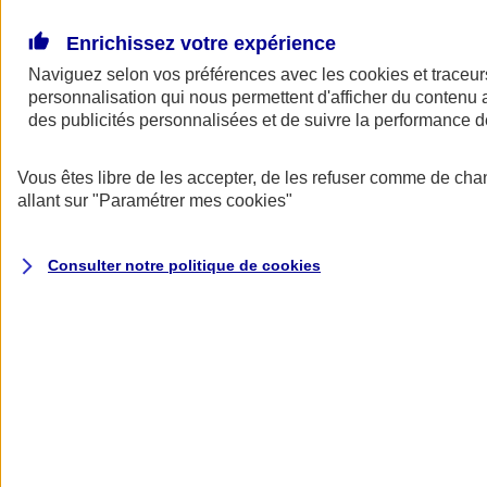
Donner toute leur place aux territoires
Porter l'élan du rugby féminin
Enrichissez votre expérience
Naviguez selon vos préférences avec les
cookies et traceur
personnalisation qui nous permettent d'afficher du contenu a
des publicités personnalisées et de suivre la performance
Vous êtes libre de les accepter, de les refuser comme de cha
allant sur
"Paramétrer mes
cookies
"
Consulter notre politique de
cookies
Nos actualités
Retour à la section précédente
Fermer le menu principal