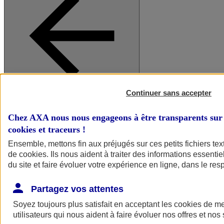
Continuer sans accepter
A vos côtés
Retour à la section précédente
Fermer le menu principal
Chez AXA nous nous engageons à être transparents sur 
cookies et traceurs
!
Ensemble, mettons fin aux préjugés sur ces petits fichiers te
de
cookies
. Ils nous aident à traiter des informations essentie
du site et faire évoluer votre expérience en ligne, dans le resp
Partagez vos attentes
Soyez toujours plus satisfait en acceptant les
cookies
de mes
Préserver la nature et le climat
utilisateurs qui nous aident à faire évoluer nos offres et nos 
Faire avancer la solidarité et l'inclusion