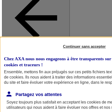
Continuer sans accepter
A vos côtés
Retour à la section précédente
Fermer le menu principal
Chez AXA nous nous engageons à être transparents sur 
cookies et traceurs
!
Ensemble, mettons fin aux préjugés sur ces petits fichiers te
de
cookies
. Ils nous aident à traiter des informations essentie
du site et faire évoluer votre expérience en ligne, dans le resp
Partagez vos attentes
Soyez toujours plus satisfait en acceptant les
cookies
de mes
Préserver la nature et le climat
utilisateurs qui nous aident à faire évoluer nos offres et nos 
Faire avancer la solidarité et l'inclusion