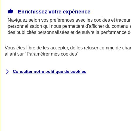
Donner toute leur place aux territoires
Porter l'élan du rugby féminin
Enrichissez votre expérience
Naviguez selon vos préférences avec les
cookies et traceur
personnalisation qui nous permettent d'afficher du contenu a
des publicités personnalisées et de suivre la performance
Vous êtes libre de les accepter, de les refuser comme de cha
allant sur
"Paramétrer mes
cookies
"
Consulter notre politique de
cookies
Nos actualités
Retour à la section précédente
Fermer le menu principal