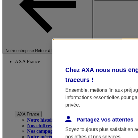
Fermer le menu princip
Notre entreprise
Retour à la section précédente
AXA France
Chez AXA nous nous enga
traceurs
!
Ensemble, mettons fin aux préjugé
informations essentielles pour gar
privée.
AXA France
Partagez vos attentes
Notre histoire
Nos chiffres clés
Soyez toujours plus satisfait en 
Nos campagnes publicitaires
Notre mécénat
nos offres et nos services.