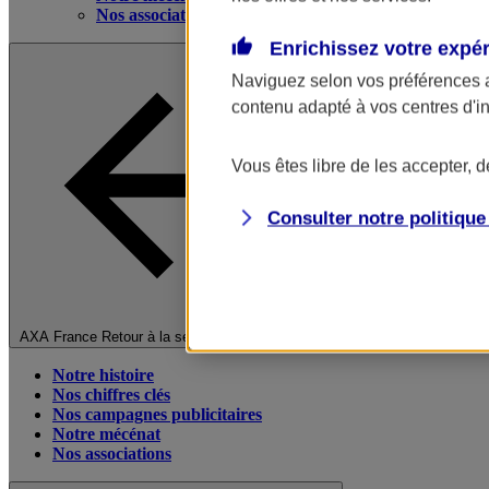
Nos associations
Enrichissez votre expé
Naviguez selon vos préférences 
contenu adapté à vos centres d'i
Vous êtes libre de les accepter, 
Consulter notre politiqu
Fermer le menu principal
AXA France
Retour à la section précédente
Notre histoire
Nos chiffres clés
Nos campagnes publicitaires
Notre mécénat
Nos associations