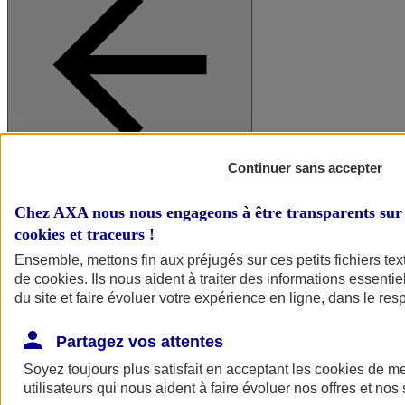
Continuer sans accepter
A vos côtés
Retour à la section précédente
Fermer le menu principal
Chez AXA nous nous engageons à être transparents sur 
cookies et traceurs
!
Ensemble, mettons fin aux préjugés sur ces petits fichiers te
de
cookies
. Ils nous aident à traiter des informations essentie
du site et faire évoluer votre expérience en ligne, dans le resp
Partagez vos attentes
Soyez toujours plus satisfait en acceptant les
cookies
de mes
Préserver la nature et le climat
utilisateurs qui nous aident à faire évoluer nos offres et nos 
Faire avancer la solidarité et l'inclusion