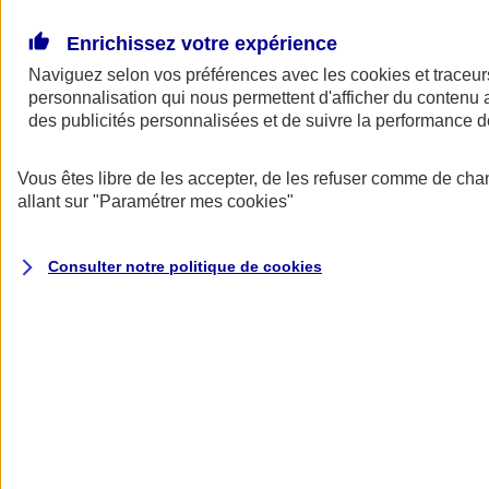
Donner toute leur place aux territoires
Porter l'élan du rugby féminin
Enrichissez votre expérience
Naviguez selon vos préférences avec les
cookies et traceur
personnalisation qui nous permettent d'afficher du contenu a
des publicités personnalisées et de suivre la performance
Vous êtes libre de les accepter, de les refuser comme de cha
allant sur
"Paramétrer mes
cookies
"
Consulter notre politique de
cookies
Nos actualités
Retour à la section précédente
Fermer le menu principal