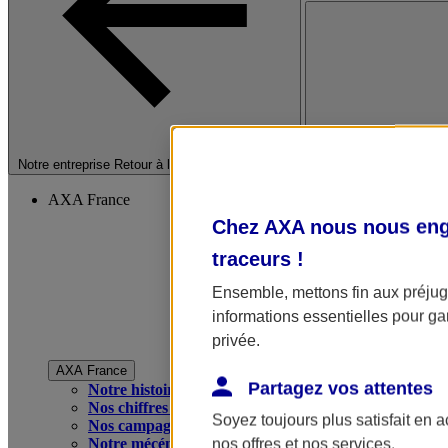
Fermer le menu princip
Notre entreprise
Retour à la section précédente
AXA France
Chez AXA nous nous enga
traceurs
!
Ensemble, mettons fin aux préjugé
informations essentielles pour gar
privée.
AXA France
Partagez vos attentes
Notre histoire
Nos chiffres clés
Soyez toujours plus satisfait en 
Nos campagnes publicitaires
Notre mécénat
nos offres et nos services.