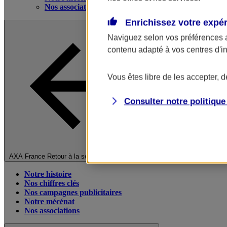
Nos associations
Enrichissez votre expé
Naviguez selon vos préférences 
contenu adapté à vos centres d'i
Vous êtes libre de les accepter, 
Consulter notre politiqu
Fermer le menu principal
AXA France
Retour à la section précédente
Notre histoire
Nos chiffres clés
Nos campagnes publicitaires
Notre mécénat
Nos associations