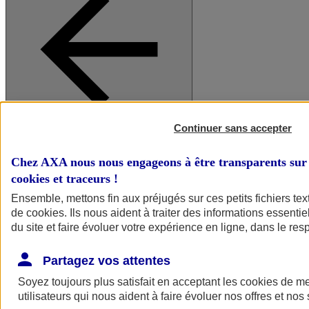
Continuer sans accepter
A vos côtés
Retour à la section précédente
Fermer le menu principal
Chez AXA nous nous engageons à être transparents sur 
cookies et traceurs
!
Ensemble, mettons fin aux préjugés sur ces petits fichiers te
de
cookies
. Ils nous aident à traiter des informations essentie
du site et faire évoluer votre expérience en ligne, dans le resp
Partagez vos attentes
Soyez toujours plus satisfait en acceptant les
cookies
de mes
Préserver la nature et le climat
utilisateurs qui nous aident à faire évoluer nos offres et nos 
Faire avancer la solidarité et l'inclusion