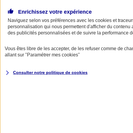
Donner toute leur place aux territoires
Porter l'élan du rugby féminin
Enrichissez votre expérience
Naviguez selon vos préférences avec les
cookies et traceur
personnalisation qui nous permettent d'afficher du contenu a
des publicités personnalisées et de suivre la performance
Vous êtes libre de les accepter, de les refuser comme de cha
allant sur
"Paramétrer mes
cookies
"
Consulter notre politique de
cookies
Nos actualités
Retour à la section précédente
Fermer le menu principal