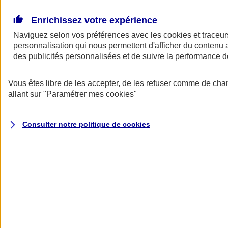
Donner toute leur place aux territoires
Porter l'élan du rugby féminin
Enrichissez votre expérience
Naviguez selon vos préférences avec les
cookies et traceur
personnalisation qui nous permettent d'afficher du contenu a
des publicités personnalisées et de suivre la performance
Vous êtes libre de les accepter, de les refuser comme de cha
allant sur
"Paramétrer mes
cookies
"
Consulter notre politique de
cookies
Nos actualités
Retour à la section précédente
Fermer le menu principal