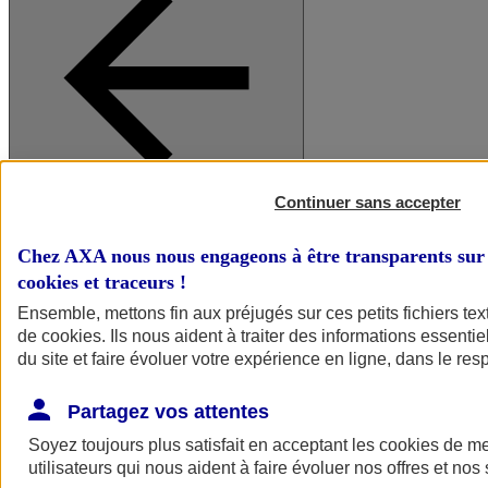
Continuer sans accepter
A vos côtés
Retour à la section précédente
Fermer le menu principal
Chez AXA nous nous engageons à être transparents sur 
cookies et traceurs
!
Ensemble, mettons fin aux préjugés sur ces petits fichiers te
de
cookies
. Ils nous aident à traiter des informations essentie
du site et faire évoluer votre expérience en ligne, dans le resp
Partagez vos attentes
Soyez toujours plus satisfait en acceptant les
cookies
de mes
Préserver la nature et le climat
utilisateurs qui nous aident à faire évoluer nos offres et nos 
Faire avancer la solidarité et l'inclusion