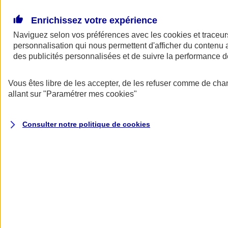
Donner toute leur place aux territoires
Porter l'élan du rugby féminin
Enrichissez votre expérience
Naviguez selon vos préférences avec les
cookies et traceur
personnalisation qui nous permettent d'afficher du contenu a
des publicités personnalisées et de suivre la performance
Vous êtes libre de les accepter, de les refuser comme de cha
allant sur
"Paramétrer mes
cookies
"
Consulter notre politique de
cookies
Nos actualités
Retour à la section précédente
Fermer le menu principal