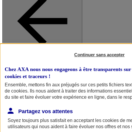
Continuer sans accepter
A vos côtés
Retour à la section précédente
Fermer le menu principal
Chez AXA nous nous engageons à être transparents sur 
cookies et traceurs
!
Ensemble, mettons fin aux préjugés sur ces petits fichiers te
de
cookies
. Ils nous aident à traiter des informations essentie
du site et faire évoluer votre expérience en ligne, dans le resp
Partagez vos attentes
Soyez toujours plus satisfait en acceptant les
cookies
de mes
Préserver la nature et le climat
utilisateurs qui nous aident à faire évoluer nos offres et nos 
Faire avancer la solidarité et l'inclusion