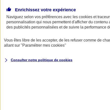
Donner toute leur place aux territoires
Porter l'élan du rugby féminin
Enrichissez votre expérience
Naviguez selon vos préférences avec les
cookies et traceur
personnalisation qui nous permettent d'afficher du contenu a
des publicités personnalisées et de suivre la performance
Vous êtes libre de les accepter, de les refuser comme de cha
allant sur
"Paramétrer mes
cookies
"
Consulter notre politique de
cookies
Nos actualités
Retour à la section précédente
Fermer le menu principal