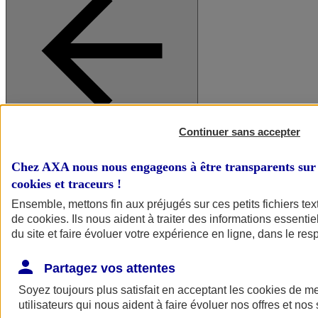
Continuer sans accepter
A vos côtés
Retour à la section précédente
Fermer le menu principal
Chez AXA nous nous engageons à être transparents sur 
cookies et traceurs
!
Ensemble, mettons fin aux préjugés sur ces petits fichiers te
de
cookies
. Ils nous aident à traiter des informations essentie
du site et faire évoluer votre expérience en ligne, dans le resp
Partagez vos attentes
Soyez toujours plus satisfait en acceptant les
cookies
de mes
Préserver la nature et le climat
utilisateurs qui nous aident à faire évoluer nos offres et nos 
Faire avancer la solidarité et l'inclusion