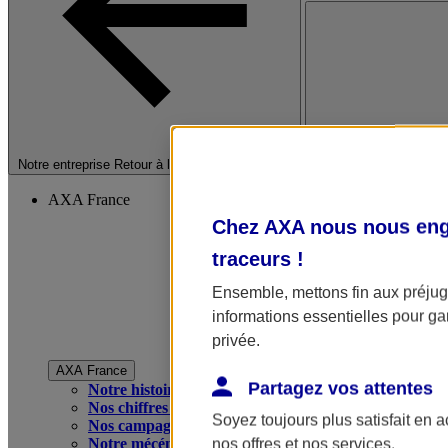
Fermer le menu princip
Notre entreprise
Retour à la section précédente
AXA France
Chez AXA nous nous enga
traceurs
!
Ensemble, mettons fin aux préjugé
informations essentielles pour gar
privée.
AXA France
Partagez vos attentes
Notre histoire
Nos chiffres clés
Soyez toujours plus satisfait en 
Nos campagnes publicitaires
Notre mécénat
nos offres et nos services.