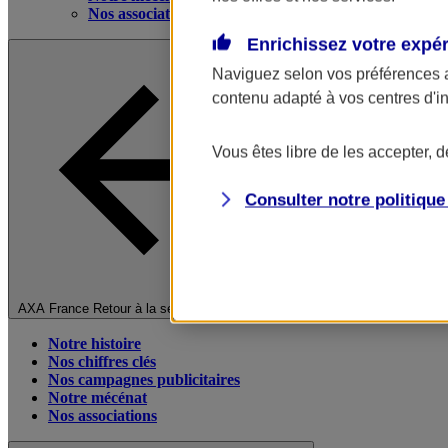
Nos associations
Enrichissez votre expé
Naviguez selon vos préférences 
contenu adapté à vos centres d'i
Vous êtes libre de les accepter, 
Consulter notre politiqu
Fermer le menu principal
AXA France
Retour à la section précédente
Notre histoire
Nos chiffres clés
Nos campagnes publicitaires
Notre mécénat
Nos associations