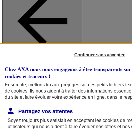
Continuer sans accepter
A vos côtés
Retour à la section précédente
Fermer le menu principal
Chez AXA nous nous engageons à être transparents sur 
cookies et traceurs
!
Ensemble, mettons fin aux préjugés sur ces petits fichiers te
de
cookies
. Ils nous aident à traiter des informations essentie
du site et faire évoluer votre expérience en ligne, dans le resp
Partagez vos attentes
Soyez toujours plus satisfait en acceptant les
cookies
de mes
Préserver la nature et le climat
utilisateurs qui nous aident à faire évoluer nos offres et nos 
Faire avancer la solidarité et l'inclusion