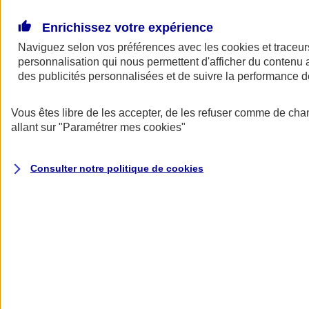
Donner toute leur place aux territoires
Porter l'élan du rugby féminin
Enrichissez votre expérience
Naviguez selon vos préférences avec les
cookies et traceur
personnalisation qui nous permettent d'afficher du contenu a
des publicités personnalisées et de suivre la performance
Vous êtes libre de les accepter, de les refuser comme de cha
allant sur
"Paramétrer mes
cookies
"
Consulter notre politique de
cookies
Nos actualités
Retour à la section précédente
Fermer le menu principal