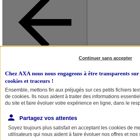
Continuer sans accepter
A vos côtés
Retour à la section précédente
Fermer le menu principal
Chez AXA nous nous engageons à être transparents sur 
cookies et traceurs
!
Ensemble, mettons fin aux préjugés sur ces petits fichiers te
de
cookies
. Ils nous aident à traiter des informations essentie
du site et faire évoluer votre expérience en ligne, dans le resp
Partagez vos attentes
Soyez toujours plus satisfait en acceptant les
cookies
de mes
Préserver la nature et le climat
utilisateurs qui nous aident à faire évoluer nos offres et nos 
Faire avancer la solidarité et l'inclusion