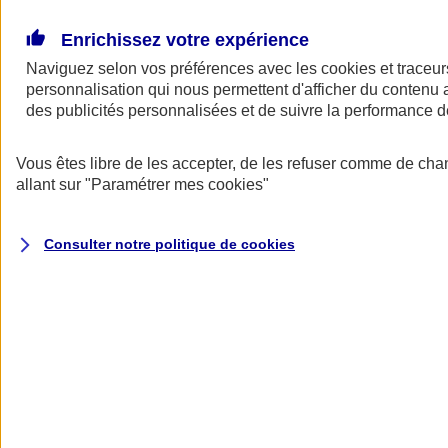
Donner toute leur place aux territoires
Porter l'élan du rugby féminin
Enrichissez votre expérience
Naviguez selon vos préférences avec les
cookies et traceur
personnalisation qui nous permettent d'afficher du contenu a
des publicités personnalisées et de suivre la performance
Vous êtes libre de les accepter, de les refuser comme de cha
allant sur
"Paramétrer mes
cookies
"
Consulter notre politique de
cookies
Nos actualités
Retour à la section précédente
Fermer le menu principal