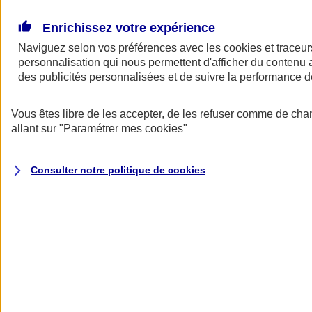
Donner toute leur place aux territoires
Porter l'élan du rugby féminin
Enrichissez votre expérience
Naviguez selon vos préférences avec les
cookies et traceur
personnalisation qui nous permettent d'afficher du contenu a
des publicités personnalisées et de suivre la performance
Vous êtes libre de les accepter, de les refuser comme de cha
allant sur
"Paramétrer mes
cookies
"
Consulter notre politique de
cookies
Nos actualités
Retour à la section précédente
Fermer le menu principal