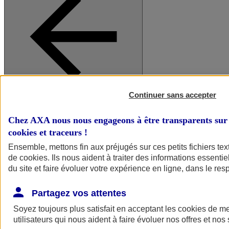
Continuer sans accepter
A vos côtés
Retour à la section précédente
Fermer le menu principal
Chez AXA nous nous engageons à être transparents sur 
cookies et traceurs
!
Ensemble, mettons fin aux préjugés sur ces petits fichiers te
de
cookies
. Ils nous aident à traiter des informations essentie
du site et faire évoluer votre expérience en ligne, dans le resp
Partagez vos attentes
Soyez toujours plus satisfait en acceptant les
cookies
de mes
Préserver la nature et le climat
utilisateurs qui nous aident à faire évoluer nos offres et nos 
Faire avancer la solidarité et l'inclusion